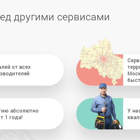
ед другими сервисами
Серв
алей от всех
терр
изводителей
Моск
быст
тию абсолютно
У на
т 1 года!
квал