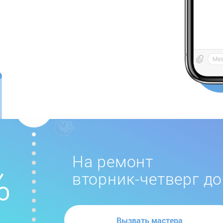
На ремонт
вторник-четверг до
Вызвать мастера