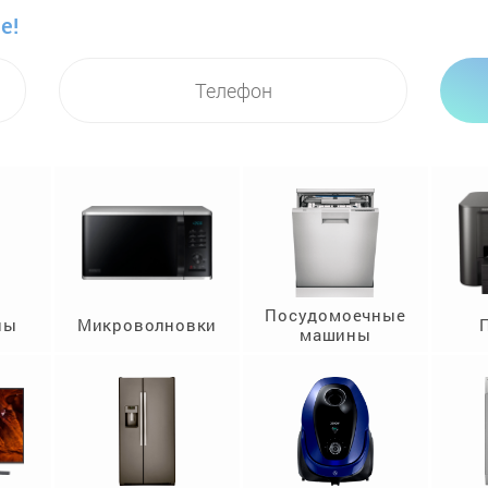
е!
Посудомоечные
ны
Микроволновки
машины