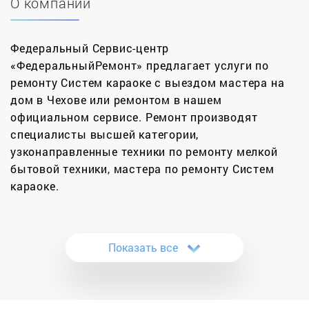
О компании
Федеральный Сервис-центр
«ФедеральныйРемонт» предлагает услуги по
ремонту Систем караоке с выездом мастера на
дом в Чехове или ремонтом в нашем
официальном сервисе. Ремонт производят
специалисты высшей категории,
узконаправленные техники по ремонту мелкой
бытовой техники, мастера по ремонту Систем
караоке.
Без профессионального караоке трудно теперь
представить современный шоу бизнес. Их можно
Показать все
встретить в ресторанах, ночных клубах и
загородных комплексах. Нередко такое
оборудование можно увидеть и в обычных жилых