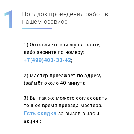
Порядок проведения работ в
Скидка при первом
заказе на адрес
нашем сервисе
составит 15%
1) Оставляете заявку
на сайте,
Работаем более 10 лет
и выполняем
либо звоните
по номеру:
весь спектр услуг
+7(499)403-33-42
;
2) Мастер приезжает
по адресу
(займёт
около 40 минут);
3) Вы так же можете согласовать
точное время приезда мастера.
Есть скидка
за вызов
в часы
акции!;