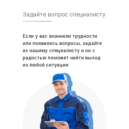
домах. Их покупают, чтобы исполнять любимые и
популярные песни, просматривать фильмы в
Задайте вопрос специалисту
отличном качестве, прогноз погоды, фотографии
и даже пародировать знаменитых актеров.
Но как бы бережно ни относились к технике, она
Если у вас возникли трудности
со временем имеет свойство приходить в
или появились вопросы, задайте
неисправность. Ситуация эта, конечно,
их нашему специалисту и он с
пренеприятнейшая и единственным выходом из
радостью поможет найти выход
нее является ремонт караоке в мастерской.
из любой ситуации
Смеем Вас заверить, что в мастерской
«ФедеральныйРемонт» работают лишь
профессионалы, которые выполняют свою
работу быстро и качественно. Доверив свою
технику нам, Вы можете быть уверены, что
ремонт караоке Lg, Ast или другой марки будет
проведен на высшем уровне. И если нужно будет
заменить какую-либо деталь, мы используем для