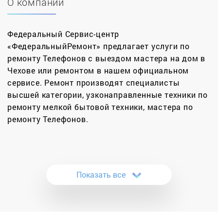
О компании
Федеральный Сервис-центр
«ФедеральныйРемонт» предлагает услуги по
ремонту Телефонов с выездом мастера на дом в
Чехове или ремонтом в нашем официальном
сервисе. Ремонт производят специалисты
высшей категории, узконаправленные техники по
ремонту мелкой бытовой техники, мастера по
ремонту Телефонов.
Каждому человеку, хоть раз в жизни,
приходилось сталкиваться с неприятной
ситуацией поломки телефона. Очень обидно,
Показать все
когда в самый неподходящий момент ваш
аппарат выходит из строя.
Причиной поломки могут быть различные