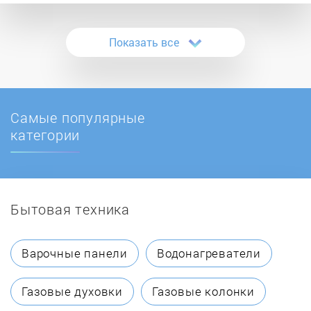
BenQ
Показать все
Black Fox
BlackBerry
Самые популярные
Blackview
категории
BQ
Бытовая техника
CATerpillar
Digma
Варочные панели
Водонагреватели
Doogee
Газовые духовки
Газовые колонки