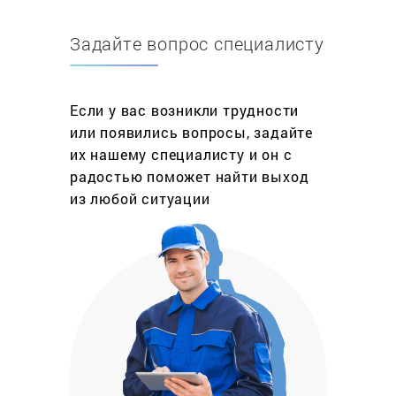
факторы:
Задайте вопрос специалисту
Попадание влаги
Падение на пол
Если у вас возникли трудности
Окисление микросхем
или появились вопросы, задайте
Стороннее ПО
их нашему специалисту и он с
радостью поможет найти выход
И другие
из любой ситуации
Наш сервисный центр предоставляет вам услуги
ремонта телефонов любого производителя. В
ремонтных работах мы используем только
оригинальные запчасти для мобильных
устройств – это способствует корректной и
долгосрочной работе вашего устройства.
РЕМОНТ СМАРТФОНОВ – ДЕШЕВЛЕ ЧЕМ ВЫ
ДУМАЛИ