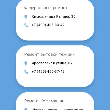
Realme
Федеральный ремонт
Химки, улица Репина, 36
Ritzviva
+7 (499) 403-33-42
RugGear
Samsung
Ремонт бытовой техники
Seals
Ярославская улица, 8к5
+7 (499) 450-37-43
SENSEIT
Sigma
Smartisan
Ремонт Кофемашин
Шарикоподшипниковская ул.,